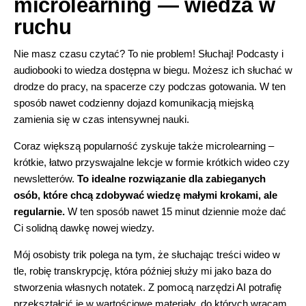
microlearning — wiedza w
ruchu
Nie masz czasu czytać? To nie problem! Słuchaj! Podcasty i
audiobooki to wiedza dostępna w biegu. Możesz ich słuchać w
drodze do pracy, na spacerze czy podczas gotowania. W ten
sposób nawet codzienny dojazd komunikacją miejską
zamienia się w czas intensywnej nauki.
Coraz większą popularność zyskuje także microlearning –
krótkie, łatwo przyswajalne lekcje w formie krótkich wideo czy
newsletterów.
To idealne rozwiązanie dla zabieganych
osób, które chcą zdobywać wiedzę małymi krokami, ale
regularnie.
W ten sposób nawet 15 minut dziennie może dać
Ci solidną dawkę nowej wiedzy.
Mój osobisty trik polega na tym, że słuchając treści wideo w
tle, robię transkrypcję, która później służy mi jako baza do
stworzenia własnych notatek. Z pomocą narzędzi AI potrafię
przekształcić je w wartościowe materiały, do których wracam