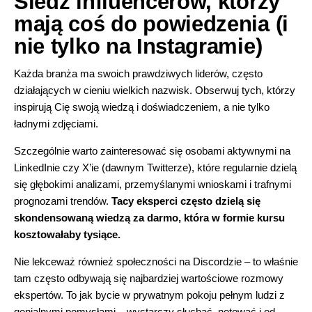
Śledź influencerów, którzy
mają coś do powiedzenia (i
nie tylko na Instagramie)
Każda branża ma swoich prawdziwych liderów, często
działających w cieniu wielkich nazwisk. Obserwuj tych, którzy
inspirują Cię swoją wiedzą i doświadczeniem, a nie tylko
ładnymi zdjęciami.
Szczególnie warto zainteresować się osobami aktywnymi na
LinkedInie czy X’ie (dawnym Twitterze), które regularnie dzielą
się głębokimi analizami, przemyślanymi wnioskami i trafnymi
prognozami trendów.
Tacy eksperci często dzielą się
skondensowaną wiedzą za darmo, która w formie kursu
kosztowałaby tysiące.
Nie lekceważ również społeczności na Discordzie – to właśnie
tam często odbywają się najbardziej wartościowe rozmowy
ekspertów. To jak bycie w prywatnym pokoju pełnym ludzi z
genialnymi pomysłami – wystarczy słuchać, notować i od