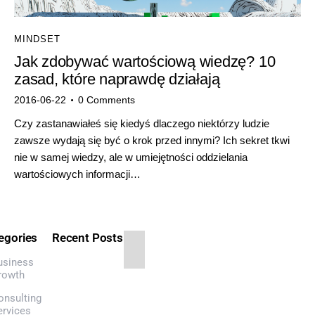
MINDSET
Jak zdobywać wartościową wiedzę? 10
zasad, które naprawdę działają
2016-06-22
0
Comments
Czy zastanawiałeś się kiedyś dlaczego niektórzy ludzie
zawsze wydają się być o krok przed innymi? Ich sekret tkwi
nie w samej wiedzy, ale w umiejętności oddzielania
wartościowych informacji…
egories
Recent Posts
usiness
BRANDING,
rowth
MARKETING
Ś
onsulting
w
ervices