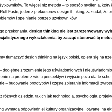
ytkowników. To więcej niż metoda – to sposób myślenia, który 
Rolf Faste, jeden z prekursorów design thinking, zakładał, że pr
roblemów i spełnianie potrzeb użytkowników.
go przekonania,
design thinking nie jest zarezerwowany wyłą
ecjalistycznego wykształcenia, by zacząć stosować tę metod
my tłumaczyć design thinking na język polski, opiera się na tr
– dogłębne zrozumienie jego uświadomionych i nieuświadomio
zenie na problem z wielu perspektyw i wyjście poza utarte sche
nie
– budowanie prototypów i częste zbieranie informacji zwrotn
z różnych dziedzin, takich jak technologia, psychologia, projek
ng wymaga odpowiedniej kultury organizacyjnej, otwartej na 