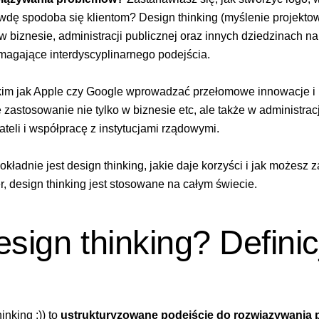
awdę spodoba się klientom? Design thinking (myślenie projekt
w biznesie, administracji publicznej oraz innych dziedzinach 
agające interdyscyplinarnego podejścia.
kim jak Apple czy Google wprowadzać przełomowe innowacje i
 zastosowanie nie tylko w biznesie etc, ale także w administracj
eli i współpracę z instytucjami rządowymi.
kładnie jest design thinking, jakie daje korzyści i jak możesz 
, design thinking jest stosowane na całym świecie.
sign thinking? Definicj
inking ;)) to
ustrukturyzowane podejście do rozwiązywania