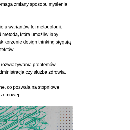
g wymaga zmiany sposobu myślenia
elu wariantów tej metodologii.
d metodą, która umożliwiłaby
 korzenie design thinking sięgają
itektów.
 i rozwiązywania problemów
dministracja czy służba zdrowia.
lane, co pozwala na stopniowe
Krzemowej.