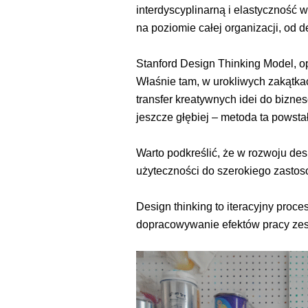
interdyscyplinarną i elastyczność
na poziomie całej organizacji, od 
Stanford Design Thinking Model, op
Właśnie tam, w urokliwych zakątka
transfer kreatywnych idei do bizn
jeszcze głębiej – metoda ta powstał
Warto podkreślić, że w rozwoju de
użyteczności do szerokiego zastoso
Design thinking to iteracyjny proc
dopracowywanie efektów pracy zes