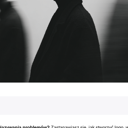
wiązywania problemów?
Zastanawiasz się, jak
stworzyć logo
, 