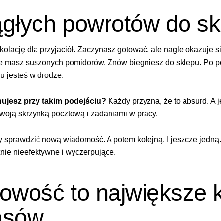
głych powrotów do sk
olację dla przyjaciół. Zaczynasz gotować, ale nagle okazuje si
nie masz suszonych pomidorów. Znów biegniesz do sklepu. Po p
wu jesteś w drodze.
rnujesz przy takim podejściu?
Każdy przyzna, że to absurd. A 
woją skrzynką pocztową i zadaniami w pracy.
y sprawdzić nową wiadomość. A potem kolejną. I jeszcze jedną.
nie nieefektywne i wyczerpujące.
owość to największe 
asów