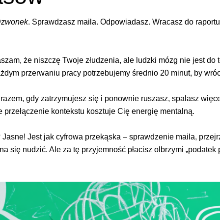
zwonek
. Sprawdzasz maila. Odpowiadasz. Wracasz do raportu
szam, że niszczę Twoje złudzenia, ale ludzki mózg nie jest do
 każdym przerwaniu pracy potrzebujemy średnio 20 minut, by wróc
azem, gdy zatrzymujesz się i ponownie ruszasz, spalasz więcej
 przełączenie kontekstu kosztuje Cię energię mentalną.
asne! Jest jak cyfrowa przekąska – sprawdzenie maila, przejrz
a się nudzić. Ale za tę przyjemność płacisz olbrzymi „podatek 