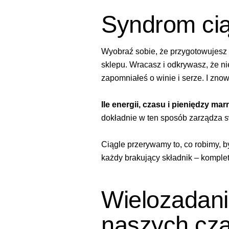
Syndrom cią
Wyobraź sobie, że przygotowujesz k
sklepu. Wracasz i odkrywasz, że 
zapomniałeś o winie i serze. I zno
Ile energii, czasu i pieniędzy ma
dokładnie w ten sposób zarządza s
Ciągle przerywamy to, co robimy, b
każdy brakujący składnik – komplet
Wielozadani
naszych cz