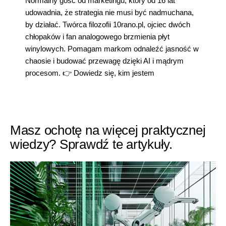
Normalny gość od marketingu, który od 16 lat
udowadnia, że strategia nie musi być nadmuchana,
by działać. Twórca filozofii 10rano.pl, ojciec dwóch
chłopaków i fan analogowego brzmienia płyt
winylowych. Pomagam markom odnaleźć jasność w
chaosie i budować przewagę dzięki AI i mądrym
procesom. 👉
Dowiedz się, kim jestem
Masz ochotę na więcej praktycznej
wiedzy? Sprawdź te artykuły.