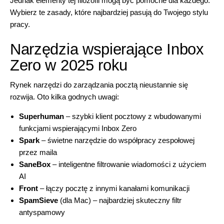
Jednak elementy tej filozofii mogą być pomocne dla każdego.
Wybierz te zasady, które najbardziej pasują do Twojego stylu
pracy.
Narzędzia wspierające Inbox
Zero w 2025 roku
Rynek narzędzi do zarządzania pocztą nieustannie się
rozwija. Oto kilka godnych uwagi:
Superhuman
– szybki klient pocztowy z wbudowanymi
funkcjami wspierającymi Inbox Zero
Spark
– świetne narzędzie do współpracy zespołowej
przez maila
SaneBox
– inteligentne filtrowanie wiadomości z użyciem
AI
Front
– łączy pocztę z innymi kanałami komunikacji
SpamSieve
(dla Mac) – najbardziej skuteczny filtr
antyspamowy