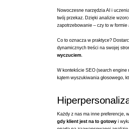
Nowoczesne narzędzia AI i uczenia
twój przekaz. Dzięki analizie wzor
zapotrzebowanie – czy to w formie 
Co to oznacza w praktyce? Dostarc
dynamicznych treści na swojej stro
wyczuciem
.
W kontekście
SEO (search engine 
kątem wyszukiwania głosowego, któ
Hiperpersonaliz
Każdy z nas ma inne preferencje, w
gdy klient jest na to gotowy
i wyk
oparta na zaawansowanej analizie