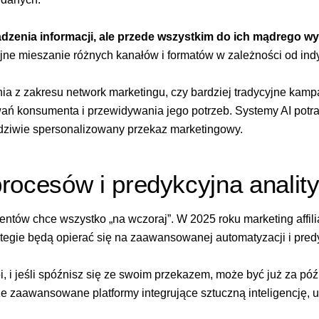
madzenia informacji, ale przede wszystkim do ich mądrego w
jne mieszanie różnych kanałów i formatów w zależności od indy
ia z zakresu network marketingu, czy bardziej tradycyjne kamp
ań konsumenta i przewidywania jego potrzeb. Systemy AI potraf
dziwie spersonalizowany przekaz marketingowy.
rocesów i predykcyjna analit
ntów chce wszystko „na wczoraj”. W 2025 roku marketing affili
rategie będą opierać się na zaawansowanej automatyzacji i predy
pi, i jeśli spóźnisz się ze swoim przekazem, może być już za p
kże zaawansowane platformy integrujące sztuczną inteligencję,