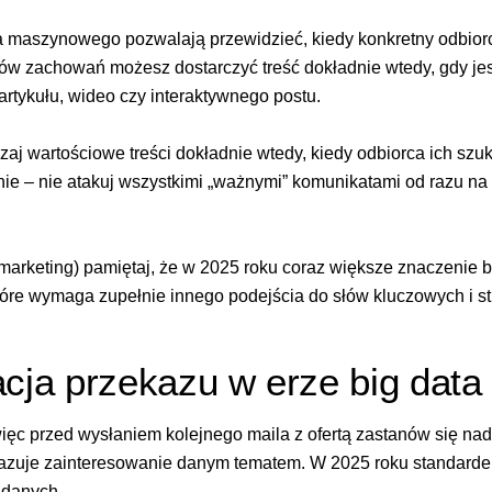
 maszynowego pozwalają przewidzieć, kiedy konkretny odbiorca
ców zachowań możesz dostarczyć treść dokładnie wtedy, gdy jes
artykułu, wideo czy interaktywnego postu.
zaj wartościowe treści dokładnie wtedy, kiedy odbiorca ich sz
nie – nie atakuj wszystkimi „ważnymi” komunikatami od razu na
marketing)
pamiętaj, że w 2025 roku coraz większe znaczenie b
re wymaga zupełnie innego podejścia do słów kluczowych i stru
acja przekazu w erze big data
ięc przed wysłaniem kolejnego maila z ofertą zastanów się na
azuje zainteresowanie danym tematem. W 2025 roku standarde
 danych.