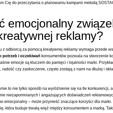
am Cię do przeczytania
o planowaniu kampanii metodą SOST
 emocjonalny związek
reatywnej reklamy?
z odbiorcą za pomocą kreatywnej reklamy wymaga przede wsz
 potrzeb i oczekiwań
konsumentów pozwala na stworzenie kom
aśnie emocje są kluczem do pamięci i lojalności marki. Przyk
, radość czy zaskoczenie, często zostają z nami na dłużej i skła
ie to nie tylko sposób na wyróżnienie się na tle konkurencji,
enie niezapomnianych i angażujących doświadczeń reklamowych
o emocjonalny – może przynieść znaczące korzyści dla marki. N
rię, która buduje trwałą więź między konsumentem a marką. Tak