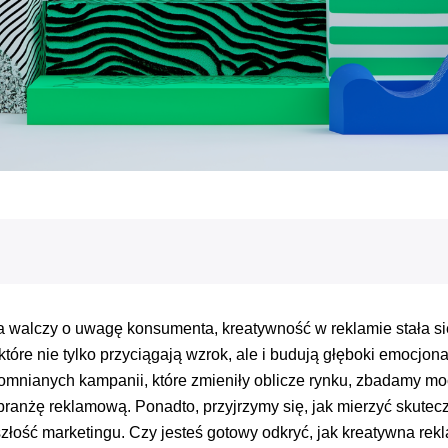
 walczy o uwagę konsumenta, kreatywność w reklamie stała się 
które nie tylko przyciągają wzrok, ale i budują głęboki emocjo
omnianych kampanii, które zmieniły oblicze rynku, zbadamy moc
 branżę reklamową. Ponadto, przyjrzymy się, jak mierzyć skutec
szłość marketingu. Czy jesteś gotowy odkryć, jak kreatywna re