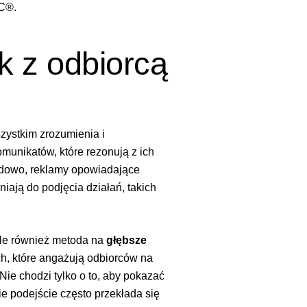
AC®
.
 z odbiorcą
ystkim zrozumienia i
unikatów, które rezonują z ich
ładowo, reklamy opowiadające
niają do podjęcia działań, takich
 ale również metoda na
głębsze
, które angażują odbiorców na
ie chodzi tylko o to, aby pokazać
ie podejście często przekłada się