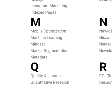
Instagram Marketing
Indexed Pages
M
N
Mobile Optimization
Nawiga
Machine Learning
Nisza
Mindset
Neural
Market Segmentation
Newsle
Metadata
Q
R
Quality Assurance
ROI (R
Quantitative Research
Respon
Query
Retarg
Quick Response Code (QR Code)
Queue Management