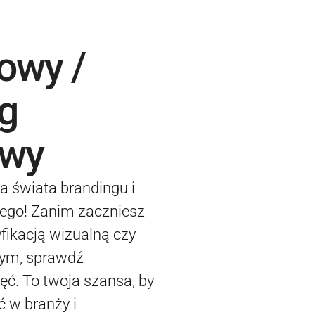
owy /
g
owy
a świata brandingu i
wego! Zanim zaczniesz
fikacją wizualną czy
wym, sprawdź
ęć. To twoja szansa, by
 w branży i