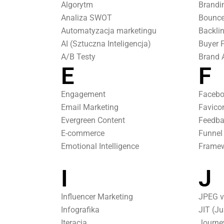
Algorytm
Brandi
Analiza SWOT
Bounce
Automatyzacja marketingu
Backli
AI (Sztuczna Inteligencja)
Buyer 
A/B Testy
Brand 
E
F
Engagement
Facebo
Email Marketing
Favico
Evergreen Content
Feedba
E-commerce
Funnel
Emotional Intelligence
Frame
I
J
Influencer Marketing
JPEG v
Infografika
JIT (Ju
Iteracja
Journ