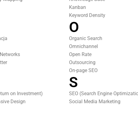
Kanban
Keyword Density
O
cja
Organic Search
Omnichannel
 Networks
Open Rate
tter
Outsourcing
On-page SEO
S
eturn on Investment)
SEO (Search Engine Optimizati
sive Design
Social Media Marketing
eting
Scalability
SOSTAC
SWOT Analysis
Sentiment Analysis