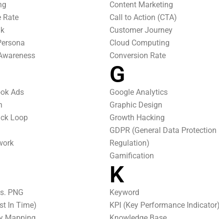
ng
Content Marketing
 Rate
Call to Action (CTA)
nk
Customer Journey
Persona
Cloud Computing
Awareness
Conversion Rate
G
ok Ads
Google Analytics
n
Graphic Design
ck Loop
Growth Hacking
GDPR (General Data Protection
work
Regulation)
Gamification
K
s. PNG
Keyword
st In Time)
KPI (Key Performance Indicator
ey Mapping
Knowledge Base