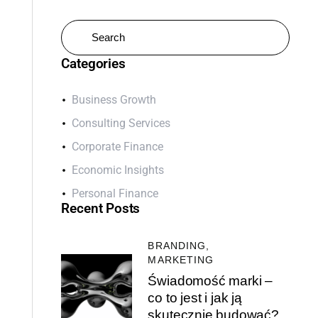
Categories
Business Growth
Consulting Services
Corporate Finance
Economic Insights
Personal Finance
Recent Posts
BRANDING,
MARKETING
Świadomość marki –
co to jest i jak ją
skutecznie budować?