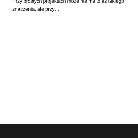
Przy prostych projektach może nie ma to aż takiego
znaczenia, ale przy…