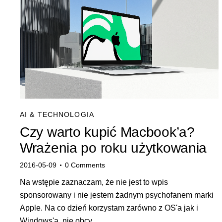
AI & TECHNOLOGIA
Czy warto kupić Macbook’a?
Wrażenia po roku użytkowania
2016-05-09
0
Comments
Na wstępie zaznaczam, że nie jest to wpis
sponsorowany i nie jestem żadnym psychofanem marki
Apple. Na co dzień korzystam zarówno z OS'a jak i
Windows'a, nie obcy…