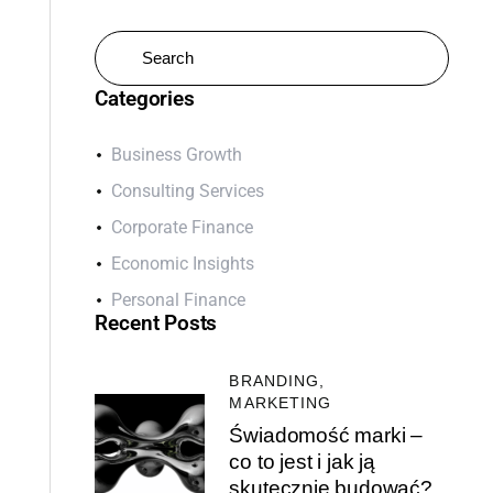
Categories
Business Growth
Consulting Services
Corporate Finance
Economic Insights
Personal Finance
Recent Posts
BRANDING,
MARKETING
Świadomość marki –
co to jest i jak ją
skutecznie budować?