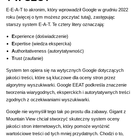
E-E-A-T to akronim, który wprowadził Google w grudniu 2022
roku (
więcej o tym możesz poczytać tutaj
), zastępując
starszy system E-A-T. Te cztery litery oznaczają:
E
xperience (doświadczenie)
E
xpertise (wiedza ekspercka)
A
uthoritativeness (autorytatywność)
T
rust (zaufanie)
System ten opiera się na wytycznych Google dotyczących
jakości treści, które są kluczowe dla oceny stron przez
algorytmy wyszukiwarki. Google EEAT podkreśla znaczenie
tworzenia wiarygodnych, eksperckich i autorytatywnych treści
zgodnych z oczekiwaniami wyszukiwarki.
Google nie wymyślił tego tak po prostu dla zabawy. Gigant z
Mountain View chciał stworzyć skuteczny system oceny
jakości stron internetowych, który pomoże wyróżnić
wartościowe treści od tych mniej przydatnych. Chodzi o to,