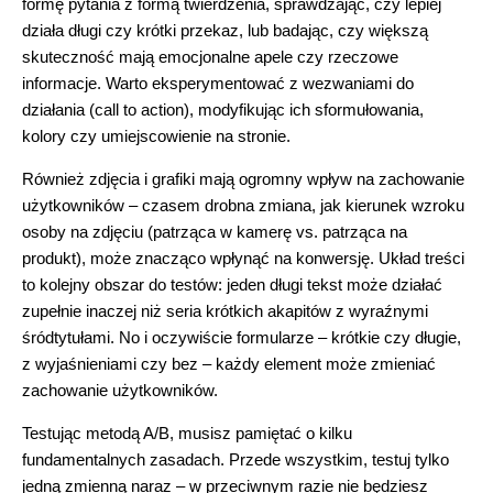
formę pytania z formą twierdzenia, sprawdzając, czy lepiej
działa długi czy krótki przekaz, lub badając, czy większą
skuteczność mają emocjonalne apele czy rzeczowe
informacje. Warto eksperymentować z wezwaniami do
działania (call to action), modyfikując ich sformułowania,
kolory czy umiejscowienie na stronie.
Również zdjęcia i grafiki mają ogromny wpływ na zachowanie
użytkowników – czasem drobna zmiana, jak kierunek wzroku
osoby na zdjęciu (patrząca w kamerę vs. patrząca na
produkt), może znacząco wpłynąć na konwersję. Układ treści
to kolejny obszar do testów: jeden długi tekst może działać
zupełnie inaczej niż seria krótkich akapitów z wyraźnymi
śródtytułami. No i oczywiście formularze – krótkie czy długie,
z wyjaśnieniami czy bez – każdy element może zmieniać
zachowanie użytkowników.
Testując metodą A/B, musisz pamiętać o kilku
fundamentalnych zasadach. Przede wszystkim, testuj tylko
jedną zmienną naraz – w przeciwnym razie nie będziesz