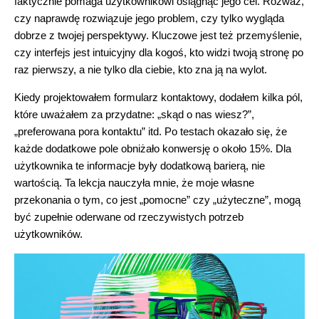
faktycznie pomaga użytkownikowi osiągnąć jego cel. Rozważ,
czy naprawdę rozwiązuje jego problem, czy tylko wygląda
dobrze z twojej perspektywy. Kluczowe jest też przemyślenie,
czy interfejs jest intuicyjny dla kogoś, kto widzi twoją stronę po
raz pierwszy, a nie tylko dla ciebie, kto zna ją na wylot.
Kiedy projektowałem formularz kontaktowy, dodałem kilka pól,
które uważałem za przydatne: „skąd o nas wiesz?”,
„preferowana pora kontaktu” itd. Po testach okazało się, że
każde dodatkowe pole obniżało konwersję o około 15%. Dla
użytkownika te informacje były dodatkową barierą, nie
wartością. Ta lekcja nauczyła mnie, że moje własne
przekonania o tym, co jest „pomocne” czy „użyteczne”, mogą
być zupełnie oderwane od rzeczywistych potrzeb
użytkowników.