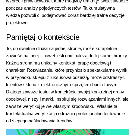
wzorce i prawidłowości, które mogłyby umknąć twojej uwadze
podczas analizy pojedynczych testów. Ta kumulatywna
wiedza pozwoli ci podejmować coraz bardziej trafne decyzje
projektowe.
Pamiętaj o kontekście
To, co świetnie działa na jednej stronie, może kompletnie
zawieść na innej – nawet jeśli obie należą do tej samej branży.
Każda strona ma unikalny kontekst, grupę docelową i
charakter. Rozwiązanie, które przyniosło spektakularne wyniki
w przypadku sklepu z luksusową odzieżą, może odstraszyć
klientów sklepu z elektronicznym sprzętem budżetowym.
Dlatego zawsze testuj w kontekście swojej konkretnej grupy
docelowej, niszy i marki. Inspiruj się rozwiązaniami innych, ale
zawsze weryfikuj je we własnym środowisku. Właśnie ta
kontekstualna weryfikacja odróżnia profesjonalne testowanie
od ślepego naśladowania trendów.