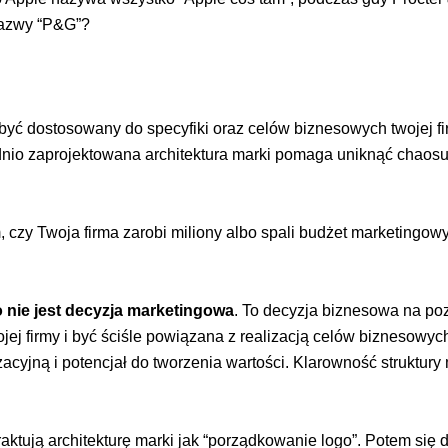
 nazwy “P&G”?
być dostosowany do specyfiki oraz celów biznesowych twojej fi
owiednio zaprojektowana architektura marki pomaga uniknąć cha
, czy Twoja firma zarobi miliony albo spali budżet marketingow
o nie jest decyzja marketingowa
. To decyzja biznesowa na po
j firmy i być ściśle powiązana z realizacją celów biznesowych
acyjną i potencjał do tworzenia wartości. Klarowność struktury
raktują architekturę marki jak “porządkowanie logo”. Potem się 