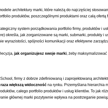
odele architektury marki, które należą do najczęściej stosowan
folio produktów, poszczególnymi produktami oraz całą ofertą 
rategiczny system porządkowania portfolio firmy, produktów i usł
ure) określa, jak zorganizowane są marki, submarki, produkty i u
e wyrazistości, spójności komunikacji oraz efektywne zarządzan
 Decyzja,
jak organizujesz swoje marki
, żeby maksymalizować z
hool, firmy z dobrze zdefiniowaną i zaprojektowaną architektu
5 raza większą widoczność
na rynku. Przemyślana hierarchia ma
duktów, całego portfolio produktów i usług klientów. To jak r
mowanie głównej marki pozytywnie wpływa na postrzeganie powią