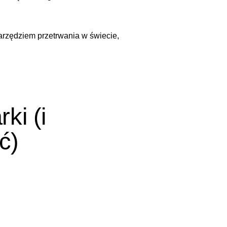
 narzędziem przetrwania w świecie,
ki (i
ć)