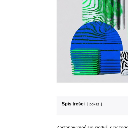
Spis treści
pokaż
Zastanawiałeś się kiedyś, dlaczeg