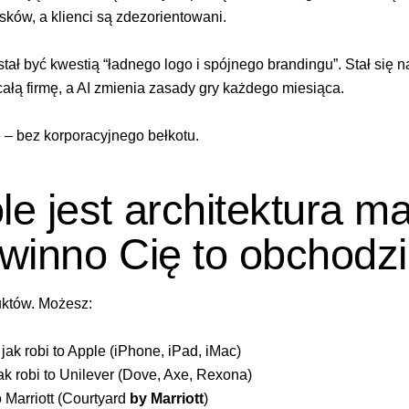
ków, a klienci są zdezorientowani.
tał być kwestią “
ładnego logo
i
spójnego brandingu
”. Stał się
ałą firmę, a AI zmienia zasady gry każdego miesiąca.
 – bez korporacyjnego bełkotu.
 jest architektura mar
winno Cię to obchodzi
uktów. Możesz:
ak robi to Apple (iPhone, iPad, iMac)
 robi to Unilever (Dove, Axe, Rexona)
o Marriott (Courtyard
by Marriott
)