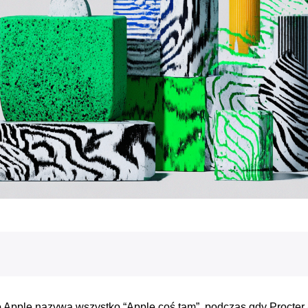
o Apple nazywa wszystko “Apple coś tam”, podczas gdy Procter