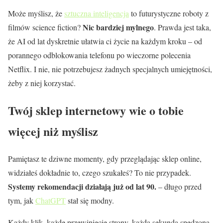
Może myślisz, że
sztuczna inteligencja
to futurystyczne roboty z
Nic bardziej mylnego
filmów science fiction?
. Prawda jest taka,
że AI od lat dyskretnie ułatwia ci życie na każdym kroku – od
porannego odblokowania telefonu po wieczorne polecenia
Netflix. I nie, nie potrzebujesz żadnych specjalnych umiejętności,
żeby z niej korzystać.
Twój sklep internetowy wie o tobie
więcej niż myślisz
Pamiętasz te dziwne momenty, gdy przeglądając sklep online,
widziałeś dokładnie to, czego szukałeś? To nie przypadek.
Systemy rekomendacji działają już od lat 90.
– długo przed
tym, jak
ChatGPT
stał się modny.
Każdy klik, każde przewinięcie strony, każda sekunda spędzona