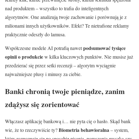
nad produktem – wszystko to trafia do inteligentnych
algorytmów. One analizują twoje zachowanie i porównują je z
milionami innych użytkowników. Efekt? Te nietrafione reklamy
praktycznie odeszły do lamusa.
podsumować tysiące
Współczesne modele AI potrafią nawet
opinii o produkcie
w kilka kluczowych punktów. Nie musisz już
przedzierać się przez setki recenzji – algorytm wyciągnie
najważniejsze plusy i minusy za ciebie.
Banki chronią twoje pieniądze, zanim
zdążysz się zorientować
Włączasz aplikację bankową i… nie pyta cię o hasło. Skąd bank
Biometria behawioralna
wie, że to rzeczywiście ty?
– system,
który rozpoznaje cię po sposobie pisania, poruszania myszką czy