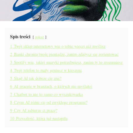
Spis treści
pokaż
1
Twój sklep internetowy wie o tobie więcej niż myślisz
2
Banki chronią twoje pieniądze, zanim zdążysz się zorientować
3
Spotify wie, jakiej muzyki potrzebujesz, zanim ty to zrozumiesz
4
Twój telefon to mały geniusz w kieszeni
5
Skąd AI tak dobrze cię zna?
6
AI pracuje w branżach, o których nie myślałeś
7
Chatbot to nie to samo co wyszukiwarka
8
Czym AI różni się od zwykłego programu?
9
Czy AI zabierze ci pracę?
10
Przyszłość, która już nastąpiła